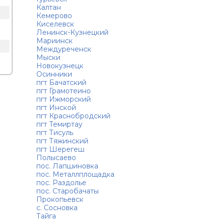
Калтан
Кемерово
Киселевск
Ленинск-Кузнецкий
Мариинск
Междуреченск
Мыски
Новокузнецк
Осинники
пгт Бачатский
пгт Грамотеино
пгт Ижморский
пгт Инской
пгт Краснобродский
пгт Темиртау
пгт Тисуль
пгт Тяжинский
пгт Шерегеш
Полысаево
пос. Лапшиновка
пос. Металлплощадка
пос. Раздолье
пос. Старобачаты
Прокопьевск
с. Сосновка
Тайга