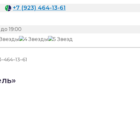
+7 (923) 464-13-61
до 19:00
3‒464‒13‒61
ель»