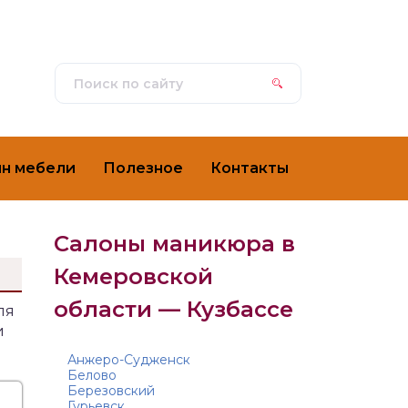
ин мебели
Полезное
Контакты
Салоны маникюра в
Кемеровской
области — Кузбассе
ля
и
Анжеро-Судженск
Белово
Березовский
Гурьевск