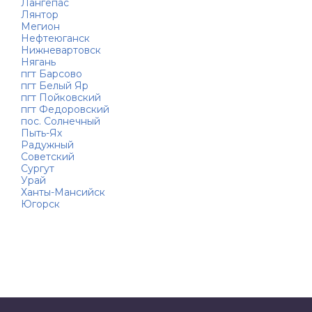
Лангепас
Лянтор
Мегион
Нефтеюганск
Нижневартовск
Нягань
пгт Барсово
пгт Белый Яр
пгт Пойковский
пгт Федоровский
пос. Солнечный
Пыть-Ях
Радужный
Советский
Сургут
Урай
Ханты-Мансийск
Югорск