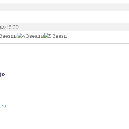
до 19:00
и»
.ru