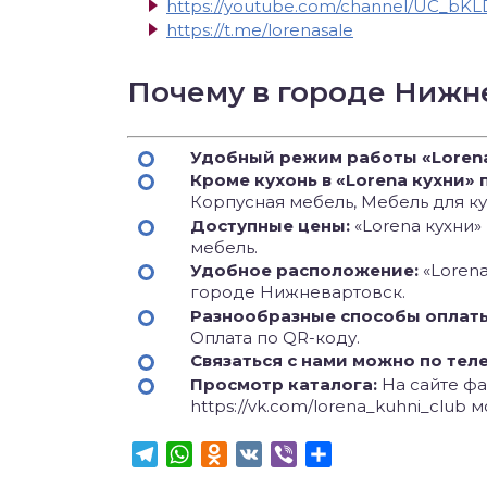
https://youtube.com/channel/UC_bK
https://t.me/lorenasale
Почему в городе Нижн
Удобный режим работы «Lorena
Кроме кухонь в «Lorena кухни»
Корпусная мебель, Мебель для к
Доступные цены:
«Lorena кухни»
мебель.
Удобное расположение:
«Lorena
городе Нижневартовск.
Разнообразные способы оплат
Оплата по QR-коду.
Связаться с нами можно по тел
Просмотр каталога:
На сайте фаб
https://vk.com/lorena_kuhni_club
Telegram
WhatsApp
Odnoklassniki
VK
Viber
Отправить