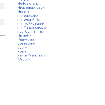
Нефтеюганск
Нижневартовск
Нягань
пгт Барсово
пгт Белый Яр
пгт Пойковский
пгт Федоровский
пос. Солнечный
Пыть-Ях
Радужный
Советский
Сургут
Урай
Ханты-Мансийск
Югорск