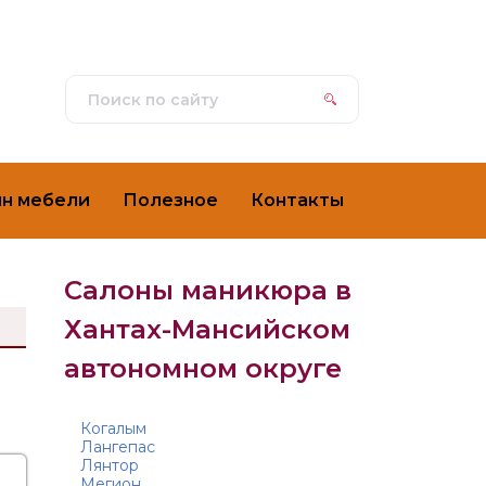
ин мебели
Полезное
Контакты
Салоны маникюра в
Хантах-Мансийском
автономном округе
и
Когалым
Лангепас
Лянтор
Мегион