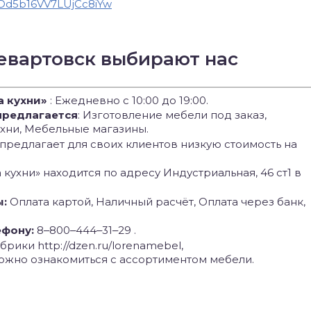
LDd5b16VV7LUjCc8iYw
евартовск выбирают нас
 кухни»
: Ежедневно с 10:00 до 19:00.
 предлагается
: Изготовление мебели под заказ,
ухни, Мебельные магазины.
 предлагает для своих клиентов низкую стоимость на
 кухни» находится по адресу Индустриальная, 46 ст1 в
ы:
Оплата картой, Наличный расчёт, Оплата через банк,
ефону:
8‒800‒444‒31‒29 .
рики http://dzen.ru/lorenamebel,
 можно ознакомиться с ассортиментом мебели.