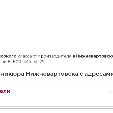
ысокого
класса от производителя
в
Нижневартовск
язи 8‒800‒444‒31‒29.
аникюра Нижневартовска с адресам
бели