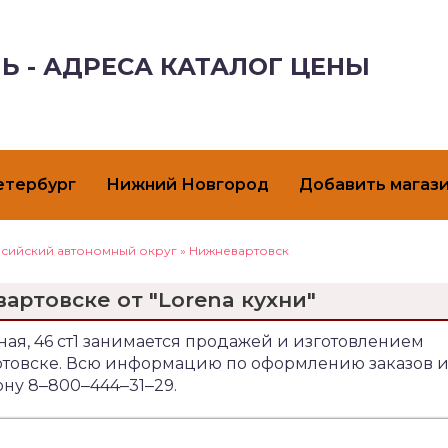
Ь - АДРЕСА КАТАЛОГ ЦЕНЫ
етербург
Нижний Новгород
Добавить магаз
сийский автономный округ
»
Нижневартовск
артовске от "Lorena кухни"
ная, 46 ст1 занимается продажей и изготовлением
артовске. Всю информацию по оформлению заказов 
ону 8‒800‒444‒31‒29.