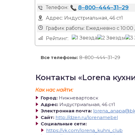
8‒800‒444‒31‒29
Телефон:
Адрес:
Индустриальная, 46 ст1
График работы:
Ежедневно с 10:00 
Рейтинг:
Все телефоны:
8‒800‒444‒31‒29
Контакты «Lorena кухн
Как нас найти:
Город:
Нижневартовск
Адрес:
Индустриальная, 46 ст1
Электронная почта:
lorena_anapa@bk
Сайт:
http://dzen.ru/lorenamebel
Социальные сети:
https://vk.com/lorena_kuhni_club