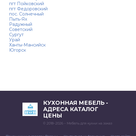
пгт Пойковский
пгт Федоровский
пос. Солнечный
Пыть-Ях
Радужный
Советский
Сургут
Урай
Ханты-Мансийск
Югорск
КУХОННАЯ МЕБЕЛЬ -
АДРЕСА КАТАЛОГ
ЦЕНЫ
© 2018–2026 – Мебель для кухни на заказ