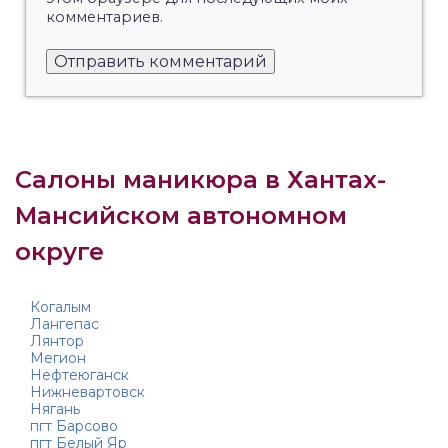
комментариев.
Салоны маникюра в Хантах-
Мансийском автономном
округе
Когалым
Лангепас
Лянтор
Мегион
Нефтеюганск
Нижневартовск
Нягань
пгт Барсово
пгт Белый Яр