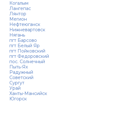
Когалым
Лангепас
Лянтор
Мегион
Нефтеюганск
Нижневартовск
Нягань
пгт Барсово
пгт Белый Яр
пгт Пойковский
пгт Федоровский
пос. Солнечный
Пыть-Ях
Радужный
Советский
Сургут
Урай
Ханты-Мансийск
Югорск