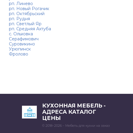
рп. Линево
рп. Новый Рогачик
рп. Октябрьский
рп. Рудня
рп. Светлый Яр
рп. Средняя Ахтуба
с. Ольховка
Серафимович
Суровикино
Урюпинск
Фролово
КУХОННАЯ МЕБЕЛЬ -
АДРЕСА КАТАЛОГ
ЦЕНЫ
© 2018–2026 – Мебель для кухни на заказ