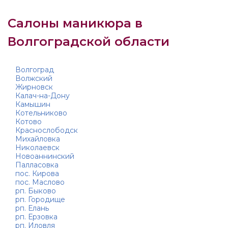
Салоны маникюра в
Волгоградской области
Волгоград
Волжский
Жирновск
Калач-на-Дону
Камышин
Котельниково
Котово
Краснослободск
Михайловка
Николаевск
Новоаннинский
Палласовка
пос. Кирова
пос. Маслово
рп. Быково
рп. Городище
рп. Елань
рп. Ерзовка
рп. Иловля