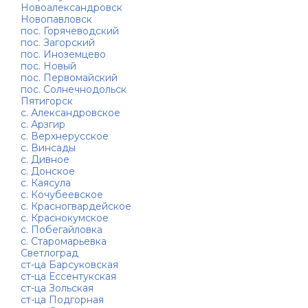
Новоалександровск
Новопавловск
пос. Горячеводский
пос. Загорский
пос. Иноземцево
пос. Новый
пос. Первомайский
пос. Солнечнодольск
Пятигорск
с. Александровское
с. Арзгир
с. Верхнерусское
с. Винсады
с. Дивное
с. Донское
с. Каясула
с. Кочубеевское
с. Красногвардейское
с. Краснокумское
с. Побегайловка
с. Старомарьевка
Светлоград
ст-ца Барсуковская
ст-ца Ессентукская
ст-ца Зольская
ст-ца Подгорная