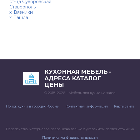
ст-ца Суворовская
Ставрополь
х. Вязники
х. Ташла
КУХОННАЯ МЕБЕЛЬ -
АДРЕСА КАТАЛОГ
ЦЕНЫ
© 2018–2026 – Мебель для кухни на заказ
Поиск кухни в городах России
Контактная информация
Карта сайта
Перепечатка материалов разрешена только с указанием первоисточника
Политика конфиденциальности