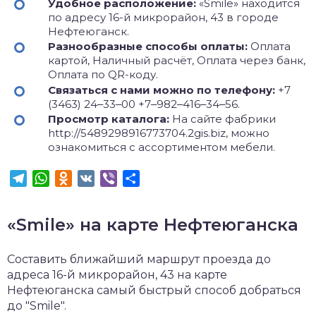
Удобное расположение:
«Smile» находится
по адресу 16-й микрорайон, 43 в городе
Нефтеюганск.
Разнообразные способы оплаты:
Оплата
картой, Наличный расчёт, Оплата через банк,
Оплата по QR-коду.
Связаться с нами можно по телефону:
+7
(3463) 24‒33‒00 +7‒982‒416‒34‒56.
Просмотр каталога:
На сайте фабрики
http://5489298916773704.2gis.biz, можно
ознакомиться с ассортиментом мебели.
Telegram
WhatsApp
Odnoklassniki
VK
Viber
Отправить
«Smile» на карте Нефтеюганска
Составить ближайший маршрут проезда до
адреса 16-й микрорайон, 43 на карте
Нефтеюганска самый быстрый способ добраться
до "Smile".