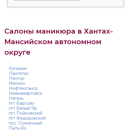
Салоны маникюра в Хантах-
Мансийском автономном
округе
Когалым
Лангепас
Лянтор
Мегион
Нефтеюганск
Нижневартовск
Нягань
пгт Барсово
пгт Белый Яр
пгт Пойковский
пгт Федоровский
пос. Солнечный
Пыть-Ях