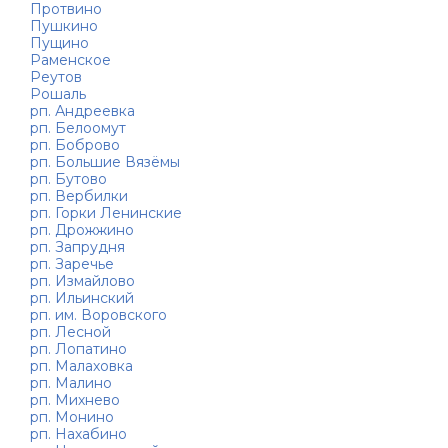
Протвино
Пушкино
Пущино
Раменское
Реутов
Рошаль
рп. Андреевка
рп. Белоомут
рп. Боброво
рп. Большие Вязёмы
рп. Бутово
рп. Вербилки
рп. Горки Ленинские
рп. Дрожжино
рп. Запрудня
рп. Заречье
рп. Измайлово
рп. Ильинский
рп. им. Воровского
рп. Лесной
рп. Лопатино
рп. Малаховка
рп. Малино
рп. Михнево
рп. Монино
рп. Нахабино