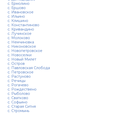
с. Ермолино
с. Ершово
с. Ивановское
с. Ильино
с. Клишино
с. Константиново
с. Кривандино
с. Лучинское
с. Молоково
с. Немчиновка
с. Никоновское
с. Новопетровское
с. Новоселки
с. Новый Милет
с. Остров
с. Павловская Слобода
с. Петровское
с. Растуново
с. Речицы
с. Рогачево
с. Рождествено
с. Рыболово
с. Сватково
с. Софьино
с. Старая Ситня
с. Стромынь