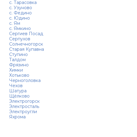
с. Тарасовка
с. Узуново
с. Федино
с. Юдино
с. Ям
с. Ямкино
Сергиев Посад
Серпухов
Солнечногорск
Старая Купавна
Ступино
Талдом
Фрязино
Химки
Хотьково
Черноголовка
Чехов
Шатура
Щёлково
Электрогорск
Электросталь
Электроугли
Яхрома