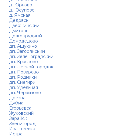
д. Юрлово
д. Юсупово
д. Ямская
Дедовск
Дзержинский
Дмитров
Долгопрудный
Домодедово
дп. Ашукино
дп. Загорянский
дп. Зеленоградский
дп. Красково
дп. Лесной Городок
дп. Поварово
дп. Родники
дп. Снегири
дп. Удельная
дп. Черкизово
Дрезна
Дубна
Егорьевск
Жуковский
Зарайск
Звенигород
Ивантеевка
Истра