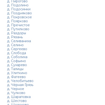
д. Пирогово
д. Подолино
д. Подосинки
д. Поздняково
д. Покровское
д. Поярково
д. Пречистое
д. Путилково
д. Раздоры
д. Рязань
д. Селиваниха
д. Селино
д. Сергеево
д. Слобода
д. Соболиха
д. Софьино
д. Сухарево
д. Талицы
д. Улиткино
д. Фатеево
д. Челобитьево
д. Чёрная Грязь
д. Черное
д. Чулково
д. Шараповка
д. Шестово
д. Шолохово