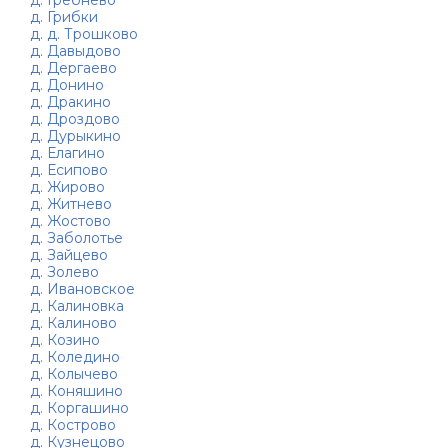
д. Грибки
д. д. Трошково
д. Давыдово
д. Дергаево
д. Донино
д. Дракино
д. Дроздово
д. Дурыкино
д. Елагино
д. Есипово
д. Жирово
д. Житнево
д. Жостово
д. Заболотье
д. Зайцево
д. Золево
д. Ивановское
д. Калиновка
д. Калиново
д. Козино
д. Коледино
д. Колычево
д. Коняшино
д. Коргашино
д. Кострово
д. Кузнецово