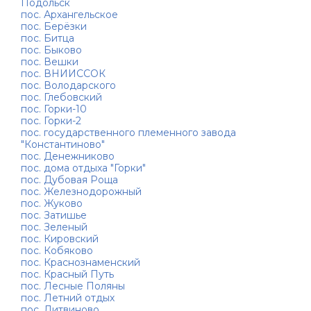
Подольск
пос. Архангельское
пос. Берёзки
пос. Битца
пос. Быково
пос. Вешки
пос. ВНИИССОК
пос. Володарского
пос. Глебовский
пос. Горки-10
пос. Горки-2
пос. государственного племенного завода
"Константиново"
пос. Денежниково
пос. дома отдыха "Горки"
пос. Дубовая Роща
пос. Железнодорожный
пос. Жуково
пос. Затишье
пос. Зеленый
пос. Кировский
пос. Кобяково
пос. Краснознаменский
пос. Красный Путь
пос. Лесные Поляны
пос. Летний отдых
пос. Литвиново