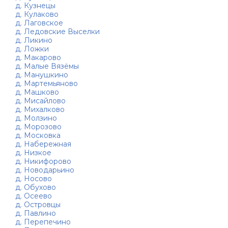
д. Кузнецы
д. Кулаково
д. Лаговское
д. Ледовские Выселки
д. Ликино
д. Ложки
д. Макарово
д. Малые Вязёмы
д. Манушкино
д. Мартемьяново
д. Машково
д. Мисайлово
д. Михалково
д. Молзино
д. Морозово
д. Московка
д. Набережная
д. Низкое
д. Никифорово
д. Новодарьино
д. Носово
д. Обухово
д. Осеево
д. Островцы
д. Павлино
д. Перепечино