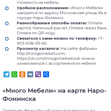
стоимость на мебель.
Удобное расположение:
«Много Мебели»
находится по адресу Московская улица, 8а в
городе Наро-Фоминск.
Разнообразные способы оплаты:
Оплата
картой, Наличный расчёт, Оплата через банк,
Оплата по QR-коду.
Связаться с нами можно по телефону:
+7‒
903‒508‒39‒60.
Просмотр каталога:
На сайте фабрики
http://mnogomebeli.com,
https://vk.com/mnogomebeliclub можно
ознакомиться с ассортиментом мебели.
Telegram
WhatsApp
Odnoklassniki
VK
Viber
Отправить
«Много Мебели» на карте Наро-
Фоминска
Составить ближайший маршрут проезда до