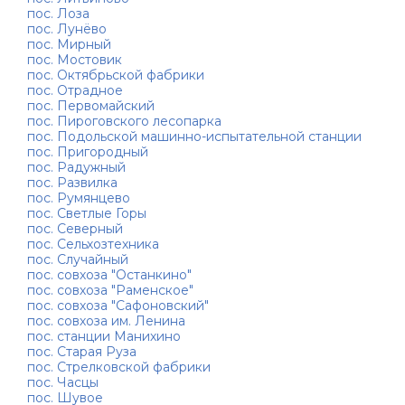
пос. Лоза
пос. Лунёво
пос. Мирный
пос. Мостовик
пос. Октябрьской фабрики
пос. Отрадное
пос. Первомайский
пос. Пироговского лесопарка
пос. Подольской машинно-испытательной станции
пос. Пригородный
пос. Радужный
пос. Развилка
пос. Румянцево
пос. Светлые Горы
пос. Северный
пос. Сельхозтехника
пос. Случайный
пос. совхоза "Останкино"
пос. совхоза "Раменское"
пос. совхоза "Сафоновский"
пос. совхоза им. Ленина
пос. станции Манихино
пос. Старая Руза
пос. Стрелковской фабрики
пос. Часцы
пос. Шувое