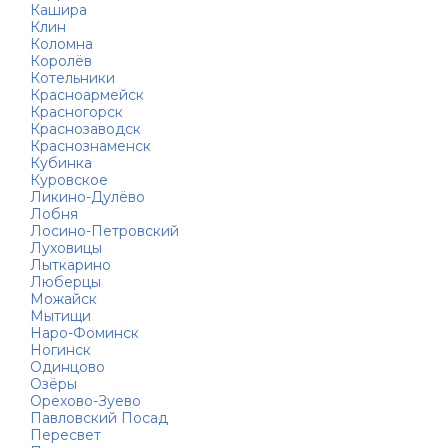
Кашира
Клин
Коломна
Королёв
Котельники
Красноармейск
Красногорск
Краснозаводск
Краснознаменск
Кубинка
Куровское
Ликино-Дулёво
Лобня
Лосино-Петровский
Луховицы
Лыткарино
Люберцы
Можайск
Мытищи
Наро-Фоминск
Ногинск
Одинцово
Озёры
Орехово-Зуево
Павловский Посад
Пересвет