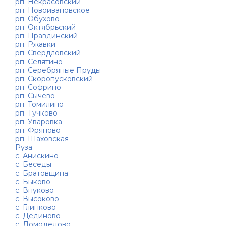
рп. Некрасовский
рп. Новоивановское
рп. Обухово
рп. Октябрьский
рп. Правдинский
рп. Ржавки
рп. Свердловский
рп. Селятино
рп. Серебряные Пруды
рп. Скоропусковский
рп. Софрино
рп. Сычёво
рп. Томилино
рп. Тучково
рп. Уваровка
рп. Фряново
рп. Шаховская
Руза
с. Анискино
с. Беседы
с. Братовщина
с. Быково
с. Внуково
с. Высоково
с. Глинково
с. Дединово
с. Домодедово