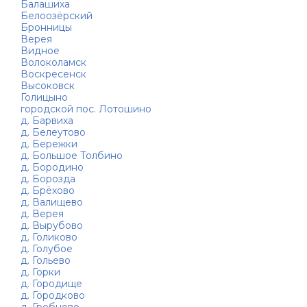
Балашиха
Белоозёрский
Бронницы
Верея
Видное
Волоколамск
Воскресенск
Высоковск
Голицыно
городской пос. Лотошино
д. Барвиха
д. Белеутово
д. Бережки
д. Большое Толбино
д. Бородино
д. Борозда
д. Брёхово
д. Валищево
д. Верея
д. Вырубово
д. Голиково
д. Голубое
д. Гольево
д. Горки
д. Городище
д. Городково
д. Гребнево