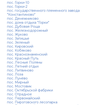
пос. Горки-10
пос. Горки-2
пос. государственного племенного завода
"Константиново"
пос. Денежниково
пос. дома отдыха "Горки"
пос. Дубовая Роща
пос. Железнодорожный
пос. Жуково
пос. Затишье
пос. Зеленый
пос. Кировский
пос. Кобяково
пос. Краснознаменский
пос. Красный Путь
пос. Лесные Поляны
пос. Летний отдых
пос. Литвиново
пос. Лоза
пос. Лунёво
пос. Мирный
пос. Мостовик
пос. Октябрьской фабрики
пос. Отрадное
пос. Первомайский
пос. Пироговского лесопарка