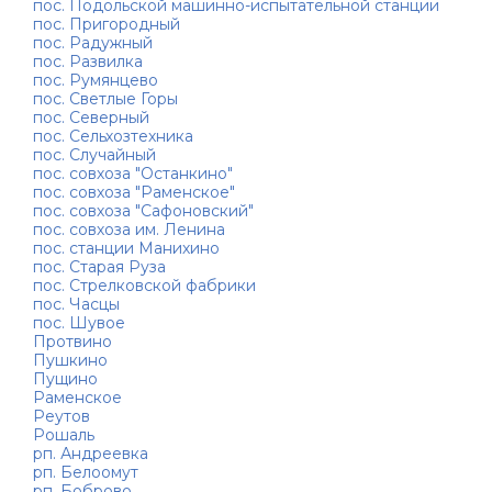
пос. Подольской машинно-испытательной станции
пос. Пригородный
пос. Радужный
пос. Развилка
пос. Румянцево
пос. Светлые Горы
пос. Северный
пос. Сельхозтехника
пос. Случайный
пос. совхоза "Останкино"
пос. совхоза "Раменское"
пос. совхоза "Сафоновский"
пос. совхоза им. Ленина
пос. станции Манихино
пос. Старая Руза
пос. Стрелковской фабрики
пос. Часцы
пос. Шувое
Протвино
Пушкино
Пущино
Раменское
Реутов
Рошаль
рп. Андреевка
рп. Белоомут
рп. Боброво