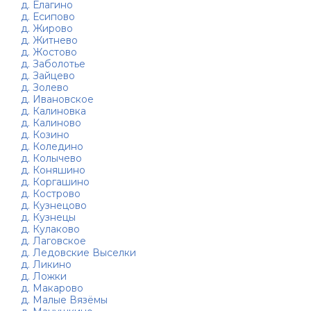
д. Елагино
д. Есипово
д. Жирово
д. Житнево
д. Жостово
д. Заболотье
д. Зайцево
д. Золево
д. Ивановское
д. Калиновка
д. Калиново
д. Козино
д. Коледино
д. Колычево
д. Коняшино
д. Коргашино
д. Кострово
д. Кузнецово
д. Кузнецы
д. Кулаково
д. Лаговское
д. Ледовские Выселки
д. Ликино
д. Ложки
д. Макарово
д. Малые Вязёмы