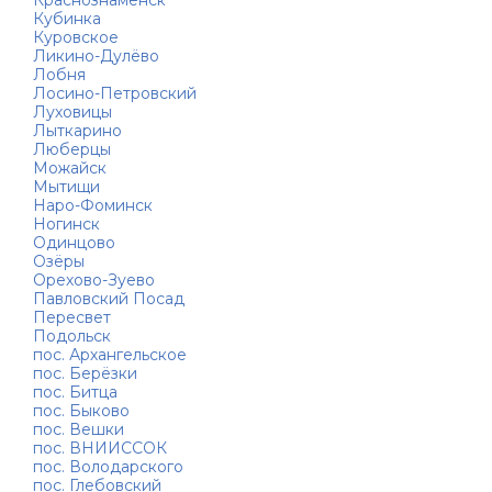
Краснознаменск
Кубинка
Куровское
Ликино-Дулёво
Лобня
Лосино-Петровский
Луховицы
Лыткарино
Люберцы
Можайск
Мытищи
Наро-Фоминск
Ногинск
Одинцово
Озёры
Орехово-Зуево
Павловский Посад
Пересвет
Подольск
пос. Архангельское
пос. Берёзки
пос. Битца
пос. Быково
пос. Вешки
пос. ВНИИССОК
пос. Володарского
пос. Глебовский