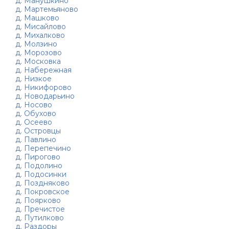
д. Манушкино
д. Мартемьяново
д. Машково
д. Мисайлово
д. Михалково
д. Молзино
д. Морозово
д. Московка
д. Набережная
д. Низкое
д. Никифорово
д. Новодарьино
д. Носово
д. Обухово
д. Осеево
д. Островцы
д. Павлино
д. Перепечино
д. Пирогово
д. Подолино
д. Подосинки
д. Поздняково
д. Покровское
д. Поярково
д. Пречистое
д. Путилково
д. Раздоры