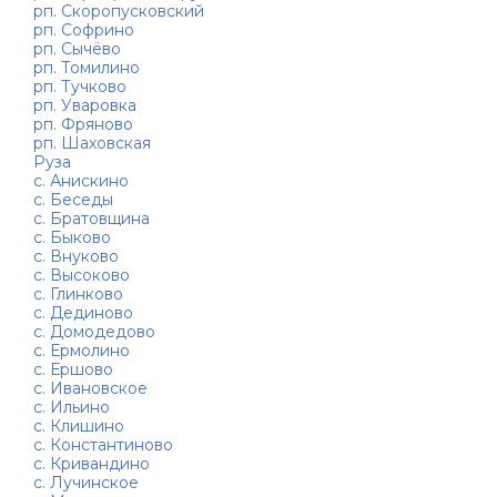
рп. Скоропусковский
рп. Софрино
рп. Сычёво
рп. Томилино
рп. Тучково
рп. Уваровка
рп. Фряново
рп. Шаховская
Руза
с. Анискино
с. Беседы
с. Братовщина
с. Быково
с. Внуково
с. Высоково
с. Глинково
с. Дединово
с. Домодедово
с. Ермолино
с. Ершово
с. Ивановское
с. Ильино
с. Клишино
с. Константиново
с. Кривандино
с. Лучинское