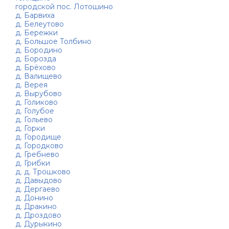
городской пос. Лотошино
д. Барвиха
д. Белеутово
д. Бережки
д. Большое Толбино
д. Бородино
д. Борозда
д. Брёхово
д. Валищево
д. Верея
д. Вырубово
д. Голиково
д. Голубое
д. Гольево
д. Горки
д. Городище
д. Городково
д. Гребнево
д. Грибки
д. д. Трошково
д. Давыдово
д. Дергаево
д. Донино
д. Дракино
д. Дроздово
д. Дурыкино