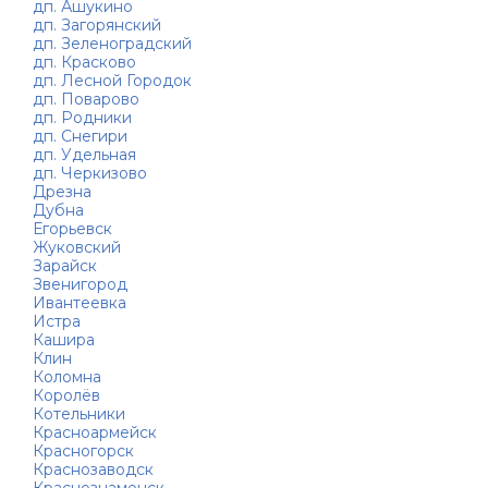
дп. Ашукино
дп. Загорянский
дп. Зеленоградский
дп. Красково
дп. Лесной Городок
дп. Поварово
дп. Родники
дп. Снегири
дп. Удельная
дп. Черкизово
Дрезна
Дубна
Егорьевск
Жуковский
Зарайск
Звенигород
Ивантеевка
Истра
Кашира
Клин
Коломна
Королёв
Котельники
Красноармейск
Красногорск
Краснозаводск