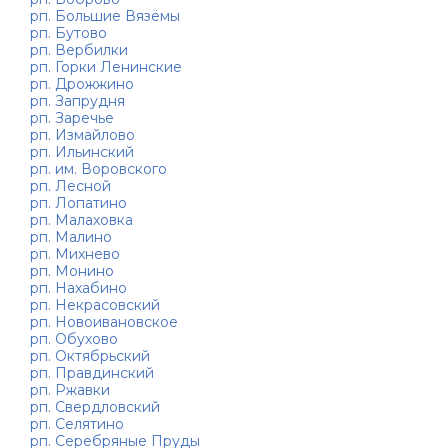
рп. Большие Вязёмы
рп. Бутово
рп. Вербилки
рп. Горки Ленинские
рп. Дрожжино
рп. Запрудня
рп. Заречье
рп. Измайлово
рп. Ильинский
рп. им. Воровского
рп. Лесной
рп. Лопатино
рп. Малаховка
рп. Малино
рп. Михнево
рп. Монино
рп. Нахабино
рп. Некрасовский
рп. Новоивановское
рп. Обухово
рп. Октябрьский
рп. Правдинский
рп. Ржавки
рп. Свердловский
рп. Селятино
рп. Серебряные Пруды