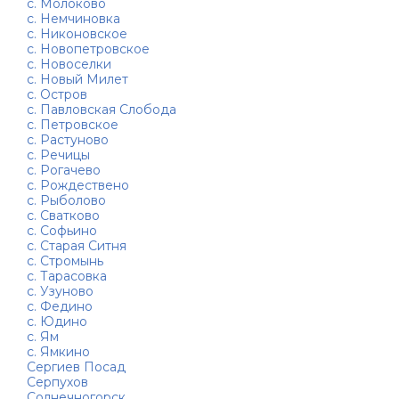
с. Молоково
с. Немчиновка
с. Никоновское
с. Новопетровское
с. Новоселки
с. Новый Милет
с. Остров
с. Павловская Слобода
с. Петровское
с. Растуново
с. Речицы
с. Рогачево
с. Рождествено
с. Рыболово
с. Сватково
с. Софьино
с. Старая Ситня
с. Стромынь
с. Тарасовка
с. Узуново
с. Федино
с. Юдино
с. Ям
с. Ямкино
Сергиев Посад
Серпухов
Солнечногорск