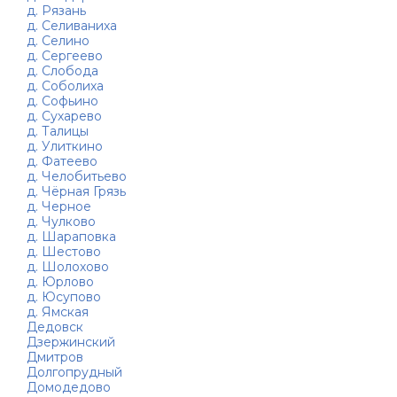
д. Рязань
д. Селиваниха
д. Селино
д. Сергеево
д. Слобода
д. Соболиха
д. Софьино
д. Сухарево
д. Талицы
д. Улиткино
д. Фатеево
д. Челобитьево
д. Чёрная Грязь
д. Черное
д. Чулково
д. Шараповка
д. Шестово
д. Шолохово
д. Юрлово
д. Юсупово
д. Ямская
Дедовск
Дзержинский
Дмитров
Долгопрудный
Домодедово