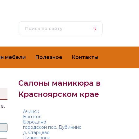
ин мебели
Полезное
Контакты
Салоны маникюра в
Красноярском крае
е,
Ачинск
Боготол
Бородино
городской пос. Дубинино
д. Старцево
Дивногорск