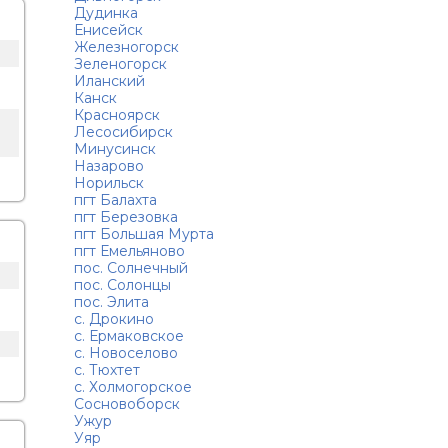
Дудинка
Енисейск
Железногорск
Зеленогорск
Иланский
Канск
Красноярск
о
Лесосибирск
Минусинск
Назарово
Норильск
пгт Балахта
пгт Березовка
пгт Большая Мурта
пгт Емельяново
пос. Солнечный
пос. Солонцы
пос. Элита
с. Дрокино
с. Ермаковское
с. Новоселово
с. Тюхтет
с. Холмогорское
Сосновоборск
Ужур
Уяр