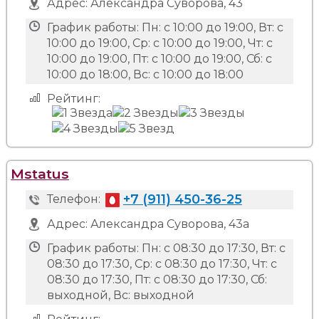
Адрес:
Александра Суворова, 43
График работы:
Пн: с 10:00 до 19:00, Вт: с
10:00 до 19:00, Ср: с 10:00 до 19:00, Чт: с
10:00 до 19:00, Пт: с 10:00 до 19:00, Сб: с
10:00 до 18:00, Вс: с 10:00 до 18:00
Рейтинг:
Mstatus
+7 (911) 450-36-25
Телефон:
Адрес:
Александра Суворова, 43а
График работы:
Пн: с 08:30 до 17:30, Вт: с
08:30 до 17:30, Ср: с 08:30 до 17:30, Чт: с
08:30 до 17:30, Пт: с 08:30 до 17:30, Сб:
выходной, Вс: выходной