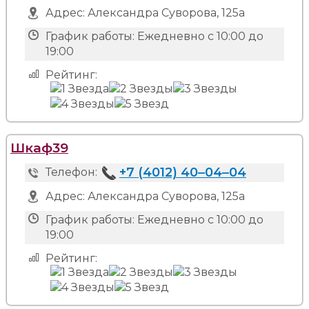
Адрес:
Александра Суворова, 125а
График работы:
Ежедневно с 10:00 до
19:00
Рейтинг:
Шкаф39
+7 (4012) 40‒04‒04
Телефон:
Адрес:
Александра Суворова, 125а
График работы:
Ежедневно с 10:00 до
19:00
Рейтинг: