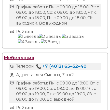
График работы:
Пн: с 09:00 до 18:00, Вт: с
09:00 до 18:00, Ср: с 09:00 до 18:00, Чт: с
09:00 до 18:00, Пт: с 09:00 до 18:00, Сб:
выходной, Вс: выходной
Рейтинг:
Мебельщик
+7 (4012) 65‒52‒40
Телефон:
Адрес:
аллея Смелых, 31а к2
График работы:
Пн: с 09:00 до 19:00, Вт: с
09:00 до 19:00, Ср: с 09:00 до 19:00, Чт: с
09:00 до 19:00, Пт: с 09:00 до 19:00, Сб: с
09:00 до 17:00, Вс: выходной
Рейтинг: