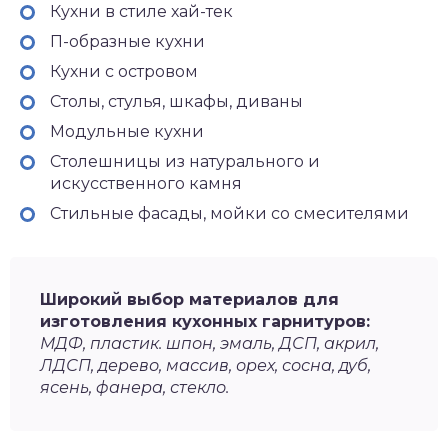
Кухни в стиле хай-тек
П-образные кухни
Кухни с островом
Столы, стулья, шкафы, диваны
Модульные кухни
Столешницы из натурального и
искусственного камня
Стильные фасады, мойки со смесителями
Широкий выбор материалов для
изготовления кухонных гарнитуров:
МДФ, пластик. шпон, эмаль, ДСП, акрил,
ЛДСП, дерево, массив, орех, сосна, дуб,
ясень, фанера, стекло.