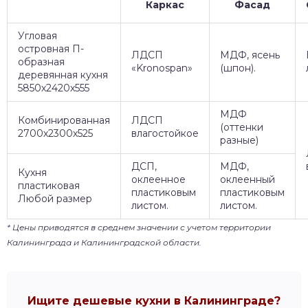
Каркас
Фасад
Угловая
островная П-
ЛДСП
МДФ, ясень
образная
«Kronospan»
(шпон).
деревянная кухня
5850х2420х555
МДФ
Комбинированная
ЛДСП
(оттенки
2700х2300х525
влагостойкое
разные)
ДСП,
МДФ,
Кухня
оклеенное
оклеенный
пластиковая
пластиковым
пластиковым
Любой размер
листом.
листом.
* Цены приводятся в среднем значении с учетом территории
Калининграда и Калининградской области.
Ищите дешевые кухни в Калининграде?