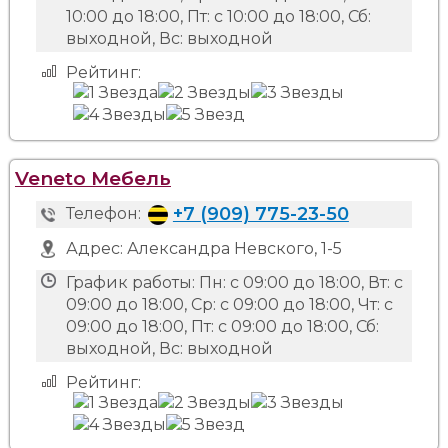
10:00 до 18:00, Пт: с 10:00 до 18:00, Сб:
выходной, Вс: выходной
Рейтинг:
Veneto Мебель
+7 (909) 775-23-50
Телефон:
Адрес:
Александра Невского, 1-5
График работы:
Пн: с 09:00 до 18:00, Вт: с
09:00 до 18:00, Ср: с 09:00 до 18:00, Чт: с
09:00 до 18:00, Пт: с 09:00 до 18:00, Сб:
выходной, Вс: выходной
Рейтинг: