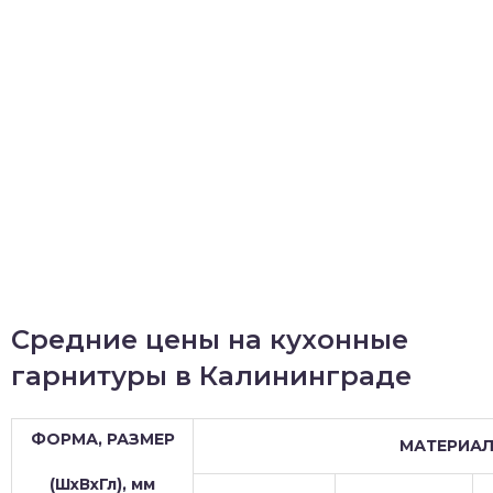
Средние цены на кухонные
гарнитуры в Калининграде
ФОРМА, РАЗМЕР
МАТЕРИА
(ШхВхГл), мм