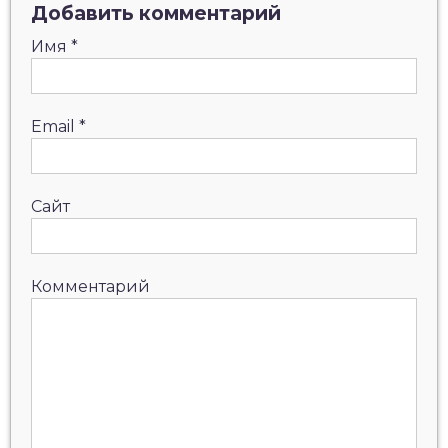
Добавить комментарий
Имя
*
Email
*
Сайт
Комментарий