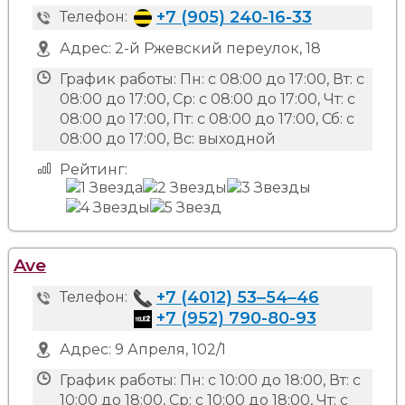
+7 (905) 240-16-33
Телефон:
Адрес:
2-й Ржевский переулок, 18
График работы:
Пн: с 08:00 до 17:00, Вт: с
08:00 до 17:00, Ср: с 08:00 до 17:00, Чт: с
08:00 до 17:00, Пт: с 08:00 до 17:00, Сб: с
08:00 до 17:00, Вс: выходной
Рейтинг:
Ave
+7 (4012) 53‒54‒46
Телефон:
+7 (952) 790-80-93
Адрес:
9 Апреля, 102/1
График работы:
Пн: с 10:00 до 18:00, Вт: с
10:00 до 18:00, Ср: с 10:00 до 18:00, Чт: с