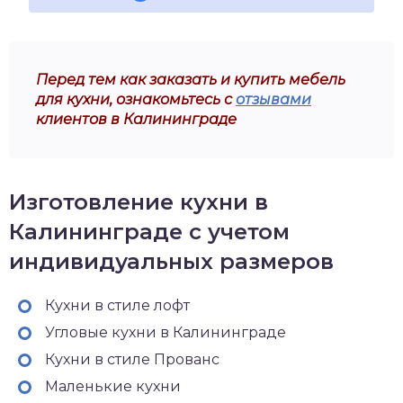
Перед тем как заказать и купить мебель
для кухни, ознакомьтесь с
отзывами
клиентов в Калининграде
Изготовление кухни в
Калининграде с учетом
индивидуальных размеров
Кухни в стиле лофт
Угловые кухни в Калининграде
Кухни в стиле Прованс
Маленькие кухни