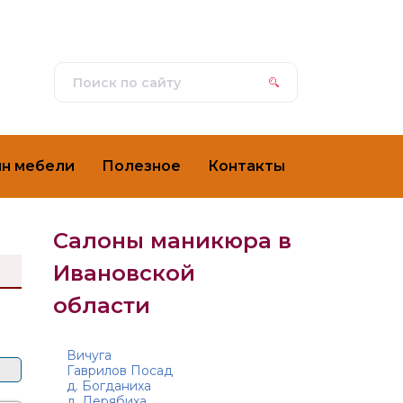
ин мебели
Полезное
Контакты
Салоны маникюра в
Ивановской
области
Вичуга
Гаврилов Посад
д. Богданиха
д. Дерябиха