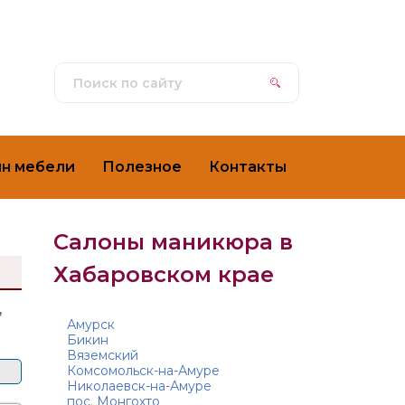
ин мебели
Полезное
Контакты
Салоны маникюра в
Хабаровском крае
,
Амурск
Бикин
Вяземский
Комсомольск-на-Амуре
Николаевск-на-Амуре
пос. Монгохто