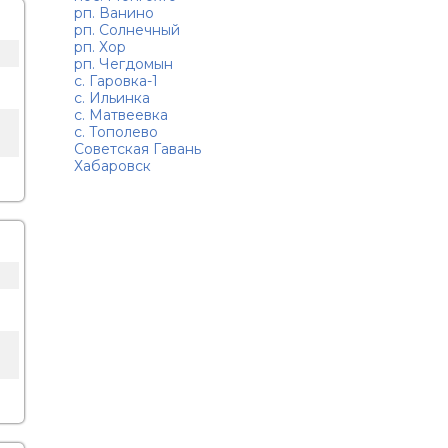
рп. Ванино
рп. Солнечный
рп. Хор
рп. Чегдомын
с. Гаровка-1
с. Ильинка
с. Матвеевка
с. Тополево
Советская Гавань
Хабаровск