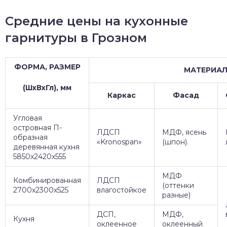
Средние цены на кухонные
гарнитуры в Грозном
ФОРМА, РАЗМЕР
МАТЕРИА
(ШхВхГл), мм
Каркас
Фасад
Угловая
островная П-
ЛДСП
МДФ, ясень
образная
«Kronospan»
(шпон).
деревянная кухня
5850х2420х555
МДФ
Комбинированная
ЛДСП
(оттенки
2700х2300х525
влагостойкое
разные)
ДСП,
МДФ,
Кухня
оклеенное
оклеенный