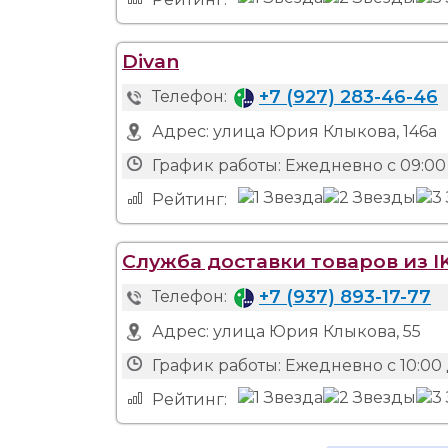
Divan
+7 (927) 283-46-46
Телефон:
Адрес:
улица Юрия Клыкова, 146а
График работы:
Ежедневно с 09:00 
Рейтинг:
Служба доставки товаров из I
+7 (937) 893-17-77
Телефон:
Адрес:
улица Юрия Клыкова, 55
График работы:
Ежедневно с 10:00 
Рейтинг: