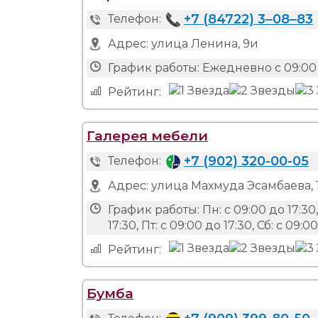
+7 (84722) 3‒08‒83
Телефон:
Адрес:
улица Ленина, 9и
График работы:
Ежедневно с 09:00 
Рейтинг:
Галерея мебели
+7 (902) 320-00-05
Телефон:
Адрес:
улица Махмуда Эсамбаева, 
График работы:
Пн: с 09:00 до 17:30,
17:30, Пт: с 09:00 до 17:30, Сб: с 09:0
Рейтинг:
Бумба