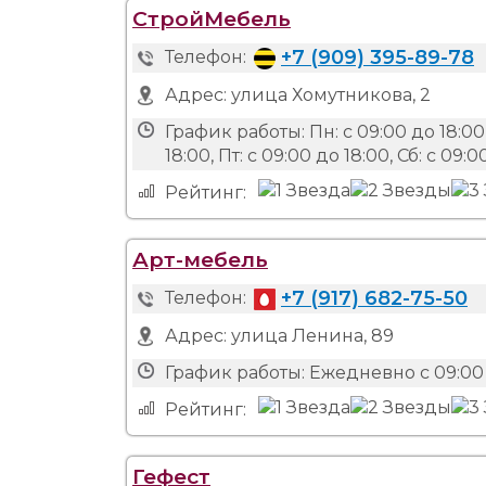
СтройМебель
+7 (909) 395-89-78
Телефон:
Адрес:
улица Хомутникова, 2
График работы:
Пн: с 09:00 до 18:00,
18:00, Пт: с 09:00 до 18:00, Сб: с 09
Рейтинг:
Арт-мебель
+7 (917) 682-75-50
Телефон:
Адрес:
улица Ленина, 89
График работы:
Ежедневно с 09:00 
Рейтинг:
Гефест