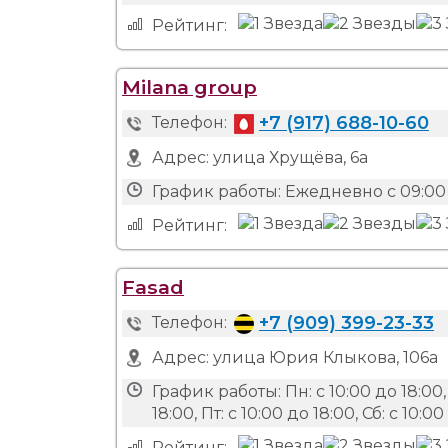
Рейтинг:
Milana group
+7 (917) 688-10-60
Телефон:
Адрес:
улица Хрущёва, 6а
График работы:
Ежедневно с 09:00 
Рейтинг:
Fasad
+7 (909) 399-23-33
Телефон:
Адрес:
улица Юрия Клыкова, 106а
График работы:
Пн: с 10:00 до 18:00,
18:00, Пт: с 10:00 до 18:00, Сб: с 10:
Рейтинг: