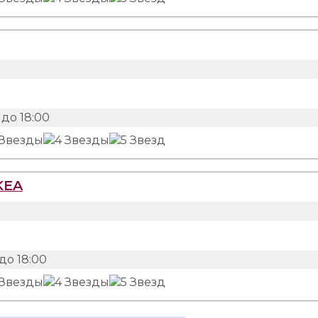
до 18:00
KEA
до 18:00