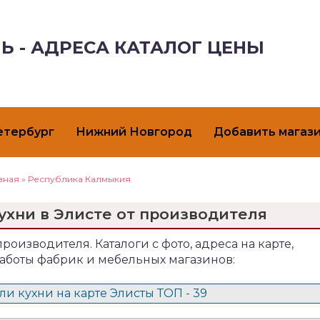
Ь - АДРЕСА КАТАЛОГ ЦЕНЫ
етербург
Нижний Новгород
Добавить магаз
вная
»
Республика Калмыкия
ухни в Элисте от производителя
производителя. Каталоги с фото, адреса на карте,
аботы фабрик и мебельных магазинов:
и кухни на карте Элисты ТОП - 39