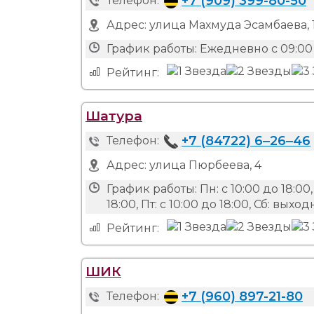
+7 (909) 399-80-50
Телефон:
Адрес:
улица Махмуда Эсамбаева, 
График работы:
Ежедневно с 09:00 
Рейтинг:
Шатура
+7 (84722) 6‒26‒46
Телефон:
Адрес:
улица Пюрбеева, 4
График работы:
Пн: с 10:00 до 18:00,
18:00, Пт: с 10:00 до 18:00, Сб: вых
Рейтинг:
ШИК
+7 (960) 897-21-80
Телефон: