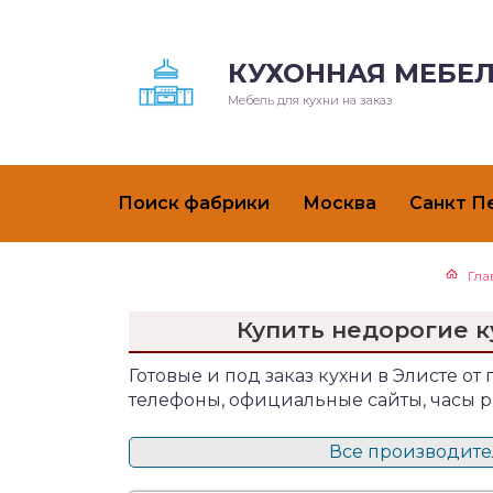
КУХОННАЯ МЕБЕЛ
Мебель для кухни на заказ
Поиск фабрики
Москва
Санкт П
Гла
Купить недорогие к
Готовые и под заказ кухни в Элисте от 
телефоны, официальные сайты, часы р
Все производител