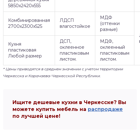
5850х2420х555
МДФ
Комбинированная
ЛДСП
(оттенки
2700х2300х525
влагостойкое
разные)
ДСП,
МДФ,
Кухня
оклеенное
оклеенный
пластиковая
пластиковым
пластиковым
Любой размер
листом.
листом.
* Цены приводятся в среднем значении с учетом территории
Черкесска и Карачаева-Черкесской Республики.
Ищите дешевые кухни в Черкесске? Вы
можете купить мебель на
распродаже
по лучшей цене!