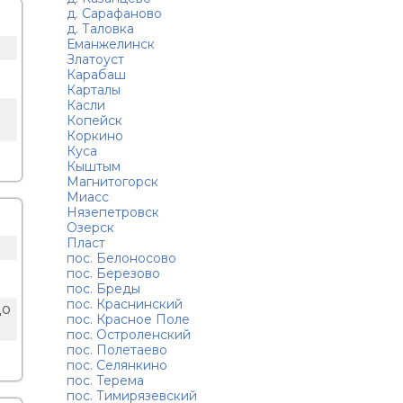
д. Сарафаново
д. Таловка
Еманжелинск
Златоуст
Карабаш
Карталы
Касли
Копейск
Коркино
Куса
Кыштым
Магнитогорск
Миасс
Нязепетровск
Озерск
Пласт
пос. Белоносово
пос. Березово
пос. Бреды
пос. Краснинский
до
пос. Красное Поле
пос. Остроленский
пос. Полетаево
пос. Селянкино
пос. Терема
пос. Тимирязевский