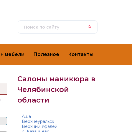
ин мебели
Полезное
Контакты
Салоны маникюра в
Челябинской
области
,
Аша
Верхнеуральск
Верхний Уфалей
д. Казанцево