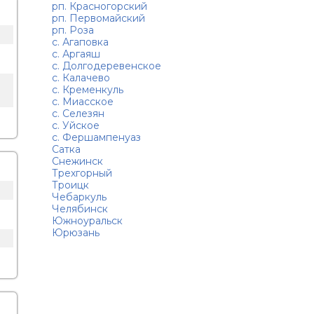
рп. Красногорский
рп. Первомайский
рп. Роза
с. Агаповка
с. Аргаяш
с. Долгодеревенское
с. Калачево
с. Кременкуль
с. Миасское
с. Селезян
с. Уйское
с. Фершампенуаз
Сатка
Снежинск
Трехгорный
Троицк
Чебаркуль
Челябинск
Южноуральск
Юрюзань