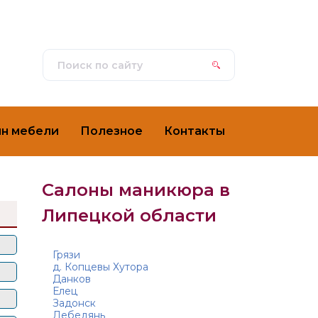
ин мебели
Полезное
Контакты
Салоны маникюра в
Липецкой области
Грязи
д. Копцевы Хутора
Данков
Елец
Задонск
Лебедянь