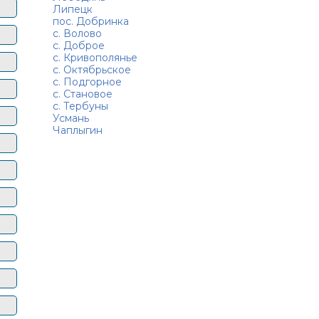
Липецк
пос. Добринка
с. Волово
с. Доброе
с. Кривополянье
с. Октябрьское
с. Подгорное
с. Становое
с. Тербуны
Усмань
Чаплыгин