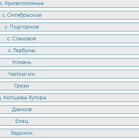
с. Кривополянье
с. Октябрьское
с. Подгорное
с. Становое
с. Тербуны
Усмань
Чаплыгин
Грязи
д. Копцевы Хутора
Данков
Елец
Задонск